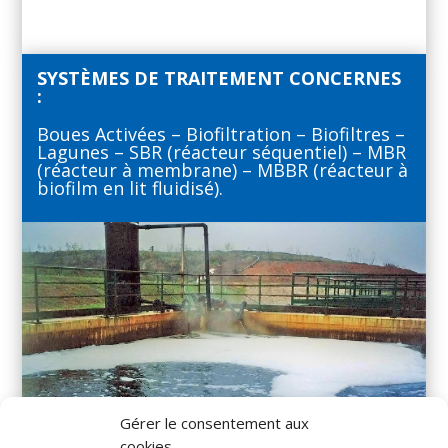
SYSTÈMES DE TRAITEMENT CONCERNES
:
Boues Activées – Biofiltration – Biofiltres –
Lagunes – SBR (réacteur séquentiel) – MBR
(réacteur à membrane) – MBBR (réacteur à
biofilm en lit fluidisé).
Gérer le consentement aux
cookies