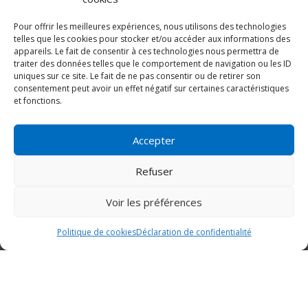
Pour offrir les meilleures expériences, nous utilisons des technologies
AMÉLIORATIONS OBTENUES :
telles que les cookies pour stocker et/ou accéder aux informations des
appareils. Le fait de consentir à ces technologies nous permettra de
Des populations bactériennes plus
traiter des données telles que le comportement de navigation ou les ID
efficaces.
uniques sur ce site. Le fait de ne pas consentir ou de retirer son
consentement peut avoir un effet négatif sur certaines caractéristiques
Élimination des MES (matières en
et fonctions.
suspension) et des MO (matières
organiques), et diminution des autres
paramètres comme la DBO ( demande
chimique en oxygène), le COT (carbone
Accepter
organiques total) et le COD (carbone
organique dissous), les PO4 (ortho-
Refuser
phosphate et phosphate total, le NH4
(ammonium), les NO2 (nitrites), les NO3
(nitrates) et le N-total (azote total).
Voir les préférences
Meilleure floculation et décantation
Politique de cookies
Déclaration de confidentialité
avec moins de consommation de
Appeler
E-mail
Plan d'accès
produits chimiques.
Elimination des bactéries filamenteuses
et des moussages et des flottants.
Elimination des graisses et huiles